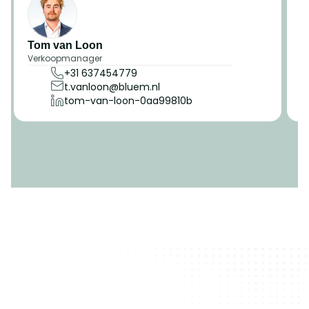
Tom van Loon
A
Verkoopmanager
M
+31 637454779 
t.vanloon@bluem.nl 
tom-van-loon-0aa99810b