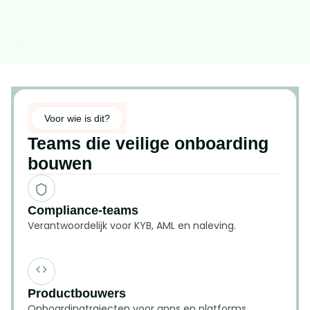
Submit
Reactie binnen één werkdag
Door te verzenden gaat u akkoord met ons Privacybeleid. We 
Aangepaste demo’s beschikbaar op aanvraag
delen uw gegevens nooit met derden.
Vrijblijvend — verkennende gesprekken welkom
Gekoppeld aan een specialist voor uw branche
Voor wie is dit?
Teams die veilige onboarding 
bouwen
Compliance-teams
Verantwoordelijk voor KYB, AML en naleving.
Productbouwers
Onboardingtrajecten voor apps en platforms 