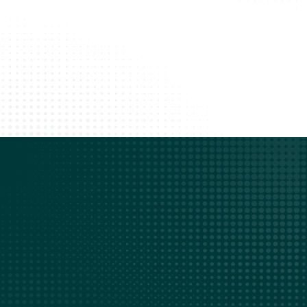
Betrouwbare infrastructuur
AVG
SOC 2
ISAE 3402-
Conform
Type II
certificaat
Aan de slag