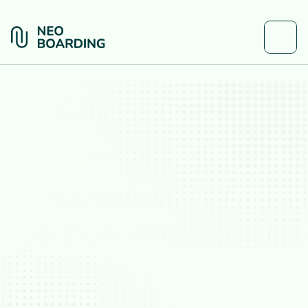
Neem contact op met Sales
Spreek met een 
onboarding-expert
Ontdek hoe NeoBoarding gereguleerde 
bedrijven helpt hun zakelijke onboarding te 
stroomlijnen, verificatieworkflows te 