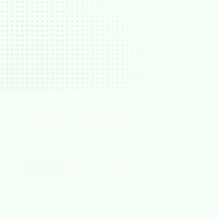
automatiseren en gedurende de volledige 
klantlevenscyclus aan de nalevingsvereisten 
te voldoen.
Naam
Telefoonnummer
+31