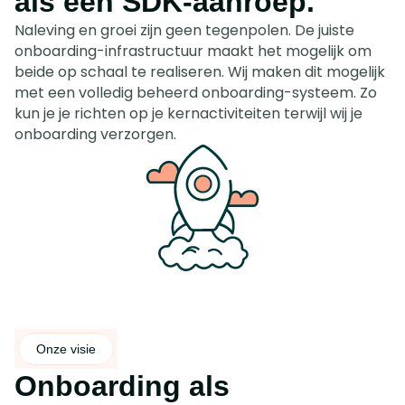
als een SDK-aanroep.
g 
e
e
z
b
v
v
n 
g
o
Naleving en groei zijn geen tegenpolen. De juiste 
e
e
o
g
d
n
r
onboarding-infrastructuur maakt het mogelijk om 
r
o
a
.
d
e
h
beide op schaal te realiseren. Wij maken dit mogelijk 
r 
a
e
i
e
met een volledig beheerd onboarding-systeem. Zo 
d
n 
r 
k
a
e 
kun je je richten op je kernactiviteiten terwijl wij je 
n
u
t
d 
h
onboarding verzorgen.
o
i
.
t
e
o
t
e 
l
i
v
v
e 
t 
a
e
l
w
l.
r
e
e
m
v
g
i
e
.
n
n
d
s
e
c
r
y
e
c
Onze visie
n
l
.
Onboarding als 
u
s