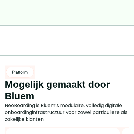
Platform
E
l
Mogelijk gemaakt door 
k 
d
Bluem
a
t
NeoBoarding is Bluem’s modulaire, volledig digitale 
a
A
onboardinginfrastructuur voor zowel particuliere als 
p
u
zakelijke klanten.
u
t
n
o
t 
m